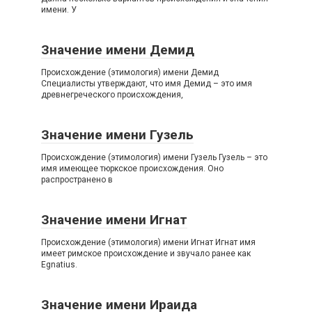
имени. У
Значение имени Демид
Происхождение (этимология) имени Демид
Специалисты утверждают, что имя Демид – это имя
древнегреческого происхождения,
Значение имени Гузель
Происхождение (этимология) имени Гузель Гузель – это
имя имеющее тюркское происхождения. Оно
распространено в
Значение имени Игнат
Происхождение (этимология) имени Игнат Игнат имя
имеет римское происхождение и звучало ранее как
Egnatius.
Значение имени Ираида