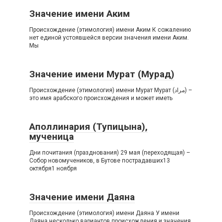
Значение имени Аким
Происхождение (этимология) имени Аким К сожалению
нет единой устоявшейся версии значения имени Аким.
Мы
Значение имени Мурат (Мурад)
Происхождение (этимология) имени Мурат Мурат (مراد‎) –
это имя арабского происхождения и может иметь
Аполлинария (Тупицына),
мученица
Дни почитания (празднования) 29 мая (переходящая) –
Собор новомучеников, в Бутове пострадавших13
октября1 ноября
Значение имени Даяна
Происхождение (этимология) имени Даяна У имени
Даяна несколько вариантов происхождения и значения