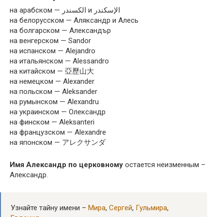
на арабском — الكسندر и الإسكندر
на белорусском — Аляксандр и Алесь
на болгарском — Александър
на венгерском — Sandor
на испанском — Alejandro
на итальянском — Alessandro
на китайском — 亞歷山大
на немецком — Alexander
на польском — Aleksander
на румынском — Alexandru
на украинском — Олександр
на финском — Aleksanteri
на французском — Alexandre
на японском — アレクサンダ
Имя Александр по церковному
остается неизменным –
Александр.
Узнайте тайну имени –
Мира
,
Сергей
,
Гульмира
,