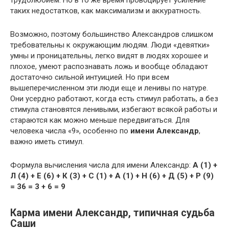
трудолюбием. Но в то же время провоцирует усиление
таких недостатков, как максимализм и аккуратность.
Возможно, поэтому большинство Александров слишком
требовательны к окружающим людям. Люди «девятки»
умны и проницательны, легко видят в людях хорошее и
плохое, умеют распознавать ложь и вообще обладают
достаточно сильной интуицией. Но при всем
вышеперечисленном эти люди еще и ленивы по натуре.
Они усердно работают, когда есть стимул работать, а без
стимула становятся ленивыми, избегают всякой работы и
стараются как можно меньше передвигаться. Для
человека числа «9», особенно по
имени Александр
,
важно иметь стимул.
Формула вычисления числа для имени Александр:
А (1) +
Л (4) + Е (6) + К (3) + С (1) + А (1) + Н (6) + Д (5) + Р (9)
= 36 = 3 + 6 = 9
Карма имени Александр, типичная судьба
Саши