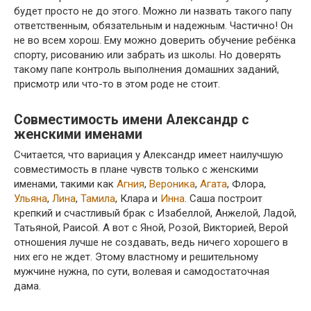
будет просто не до этого. Можно ли назвать такого папу
ответственным, обязательным и надежным. Частично! Он
не во всем хорош. Ему можно доверить обучение ребёнка
спорту, рисованию или забрать из школы. Но доверять
такому папе контроль выполнения домашних заданий,
присмотр или что-то в этом роде не стоит.
Совместимость имени Александр с
женскими именами
Считается, что вариация у Александр имеет наилучшую
совместимость в плане чувств только с женскими
именами, такими как
Агния
,
Вероника
,
Агата
, Флора,
Ульяна
,
Лина
,
Тамила
, Клара и
Инна
. Саша построит
крепкий и счастливый брак с Изабеллой, Анжелой, Ладой,
Татьяной, Раисой. А вот с Яной, Розой, Викторией, Верой
отношения лучше не создавать, ведь ничего хорошего в
них его не ждет. Этому властному и решительному
мужчине нужна, по сути, волевая и самодостаточная
дама.