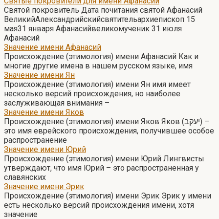
Святые покровители для имени Афанасий
Святой покровитель Дата почитания святой Афанасий
ВеликийАлександрийскийсвятительархиепископ 15
мая31 января Афанасийвеликомученик 31 июля
Афанасий
Значение имени Афанасий
Происхождение (этимология) имени Афанасий Как и
многие другие имена в нашем русском языке, имя
Значение имени Ян
Происхождение (этимология) имени Ян имя имеет
несколько версий происхождения, но наиболее
заслуживающая внимания –
Значение имени Яков
Происхождение (этимология) имени Яков Яков (יעקב) –
это имя еврейского происхождения, получившее особое
распространение
Значение имени Юрий
Происхождение (этимология) имени Юрий Лингвисты
утверждают, что имя Юрий – это распространенная у
славянских
Значение имени Эрик
Происхождение (этимология) имени Эрик Эрик у имени
есть несколько версий происхождения имени, хотя
значение