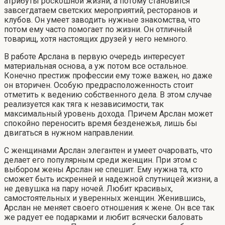
атрибуты роскошной жизни, а потому становится
завсегдатаем светских мероприятий, ресторанов и
клубов. Он умеет заводить нужные знакомства, что
потом ему часто помогает по жизни. Он отличный
товарищ, хотя настоящих друзей у него немного.
В работе Арслана в первую очередь интересует
материальная основа, а уж потом все остальное.
Конечно престиж профессии ему тоже важен, но даже
он вторичен. Особую предрасположенность стоит
отметить к ведению собственного дела. В этом случае
реализуется как тяга к независимости, так
максимальный уровень дохода. Причем Арслан может
спокойно переносить время безденежья, лишь бы
двигаться в нужном направлении.
С женщинами Арслан элегантен и умеет очаровать, что
делает его популярным среди женщин. При этом с
выбором жены Арслан не спешит. Ему нужна та, кто
сможет быть искренней и надежной спутницей жизни, а
не девушка на пару ночей. Любит красивых,
самостоятельных и уверенных женщин. Женившись,
Арслан не меняет своего отношения к жене. Он все так
же радует ее подарками и любит всячески баловать