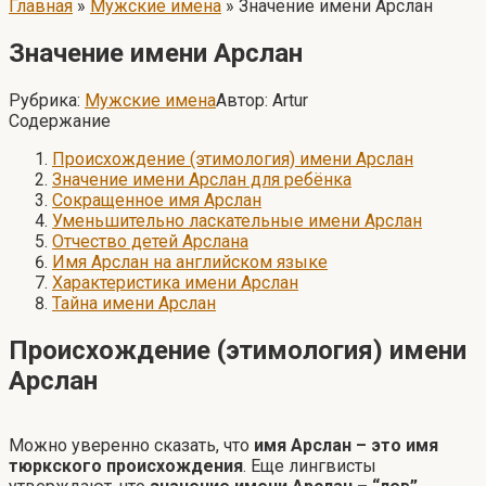
Главная
»
Мужские имена
»
Значение имени Арслан
Значение имени Арслан
Рубрика:
Мужские имена
Автор:
Artur
Содержание
Происхождение (этимология) имени Арслан
Значение имени Арслан для ребёнка
Сокращенное имя Арслан
Уменьшительно ласкательные имени Арслан
Отчество детей Арслана
Имя Арслан на английском языке
Характеристика имени Арслан
Тайна имени Арслан
Происхождение (этимология) имени
Арслан
Можно уверенно сказать, что
имя Арслан – это имя
тюркского происхождения
. Еще лингвисты