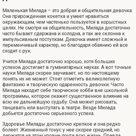
Маленькая Милада – это добрая и общительная девочка.
Она прирожденная кокетка и умеет нравиться
окружающим, чем частенько пользуется в корыстных
целях. Не смотря на общительность, Милада достаточно
часто бывает сдержана и холодна, а так же склонна к
импульсивным поступкам. Девочка имеет сложный и
переменчивый характер, но благодаря обаянию ей все
сходит с рук.
Учится Милада достаточно хорошо, хотя больших
успехов достигает в гуманитарных науках. А вот точные
науки Милада скорее заучивает, но по-настоящему
понять их не может. Стоит отметить великолепную
фантазию и творческую одаренность девочки. Часто
Милада находит себе творческое хобби вне школьной
программы, которое окажет существенное влияние на
всю ее дальнейшую судьбу. Она может рисовать,
танцевать или выступать в театре. Везде Милада
добьется достаточно серьезного успеха.
Здоровье Милады достаточно крепкое и она редко
болеет. Жизненный тонус у нее скорее средний, но
держится на этом уровне почти всю жизнь. Правда