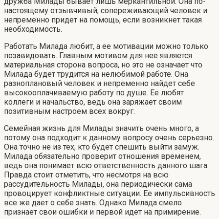
дружба Милады бывает лишь меркантильной. Она по-
настоящему отзывчивый, сопереживающий человек и
непременно придет на помощь, если возникнет такая
необходимость.
Работать Милада любит, а ее мотивации можно только
позавидовать. Главным мотивом для нее является
материальная сторона вопроса, но это не означает что
Милада будет трудится на нелюбимой работе. Она
разноплановый человек и непременно найдет себе
высокооплачиваемую работу по душе. Ее любят
коллеги и начальство, ведь она заряжает своим
позитивным настроем всех вокруг.
Семейная жизнь для Милады значить очень много, а
потому она подходит к данному вопросу очень серьезно.
Она точно не из тех, кто будет спешить выйти замуж.
Милада обязательно проверит отношения временем,
ведь она понимает всю ответственность данного шага.
Правда стоит отметить, что несмотря на всю
рассудительность Милады, она периодически сама
провоцирует конфликтные ситуации. Ее импульсивность
все же дает о себе знать. Однако Милада смело
признает свои ошибки и первой идет на примирение.