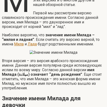
М
этих версиях и о многом другом в
нашей обзорной статье.
Первой мы рассмотрим версию
славянского происхождения имени. Согласно данной
версии, имя Милада – это двукоренное имя и
происходит от корней “мил” и “лад”.
Наиболее вероятно, что
значение имени Милада –
“милая и ладная”
. Если считать эту версию верной, то
имена
Мила
и
Лада
будут родственными именами.
Вторя версия – это версия арабского происхождения
имени. Данная версия популярна среди исповедующих
ислам по всему миру. Согласно данной версии
имя
Милада (ميلادة) означает “день рождения”
. Еще стоит
отметить, что имя Милада – это женская форма имени
Милад, но мужское имя почти полностью вышло из
употребления.
Значение имени Милада для
девочки