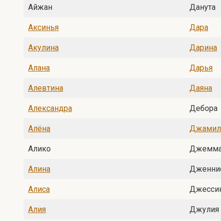
Айжан
Данута
Аксинья
Дара
Акулина
Дарина
Алана
Дарья
Алевтина
Даяна
Александра
Дебора
Алёна
Джамил
Алико
Джемм
Алина
Дженни
Алиса
Джесси
Алия
Джулия