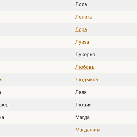
Лола
Лолита
Лора
Луиза
Лукерья
Любовь
я
Людмила
а
Ляля
фер
Люция
ка
Магда
Магдалина