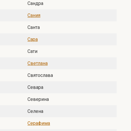
Сандра
Сания
Санта
Сара
Сати
Светлана
Святослава
Севара
Северина
Селена
Серафима