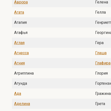
Аврора
Гелена
Агата
Гелла
Агапия
Генриет
Агафья
Георгин
Аглая
Гера
Агнесса
Глаша
Агния
Глафира
Агриппина
Глория
Агунда
Гортенз
Ада
Гражина
Аделина
Грета