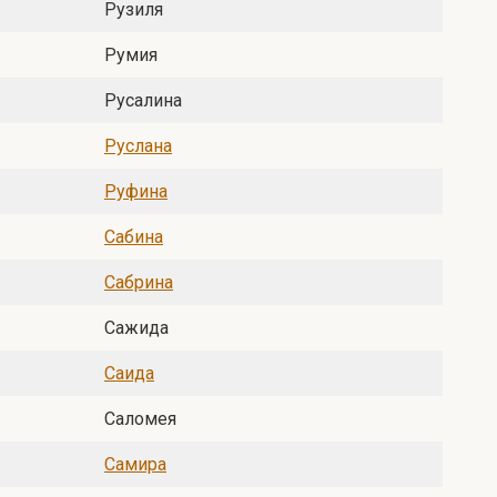
Рузиля
Румия
Русалина
Руслана
Руфина
Сабина
Сабрина
Сажида
Саида
Саломея
Самира