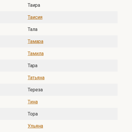
Таира
Таисия
Тала
Тамара
Тамила
Тара
Татьяна
Тереза
Тина
Тора
Ульяна