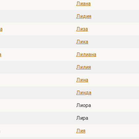
Лиана
Лидия
а
Лиза
Лика
а
Лилиана
Лилия
Лина
Линда
Лиора
Лира
а
Лия