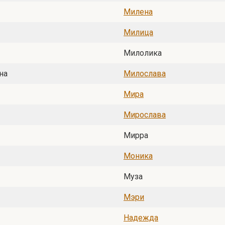
Милена
Милица
Милолика
на
Милослава
Мира
Мирослава
Мирра
Моника
Муза
Мэри
Надежда