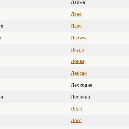
Лайма
Лана
та
Лара
а
Лариса
Лаура
Лейла
Лейсан
Леокадия
ия
Леонида
Лера
Леся