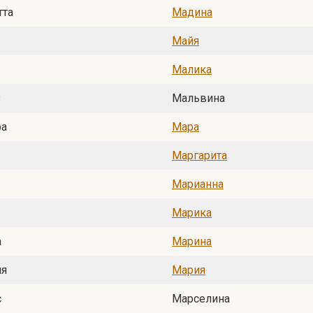
тта
Мадина
Майя
Малика
з
Мальвина
ра
Мара
Маргарита
Марианна
Марика
а
Марина
ия
Мария
с
Марселина