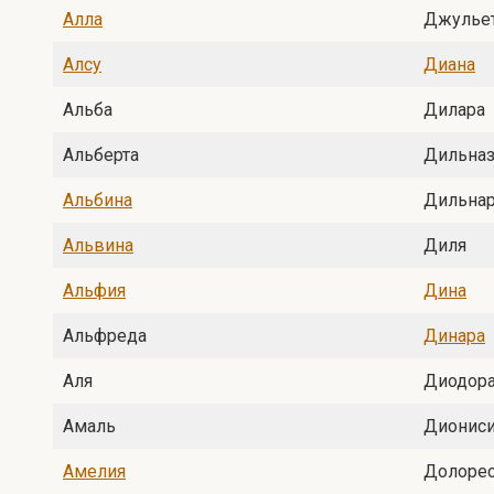
Алла
Джулье
Алсу
Диана
Альба
Дилара
Альберта
Дильна
Альбина
Дильна
Альвина
Диля
Альфия
Дина
Альфреда
Динара
Аля
Диодор
Амаль
Дионис
Амелия
Долоре