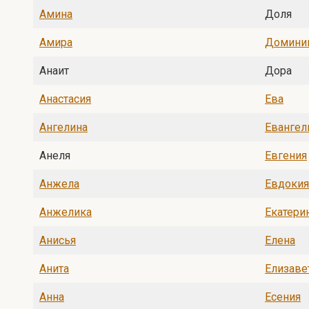
Амина
Доля
Амира
Домини
Анаит
Дора
Анастасия
Ева
Ангелина
Евангел
Анеля
Евгения
Анжела
Евдокия
Анжелика
Екатери
Анисья
Елена
Анита
Елизаве
Анна
Есения