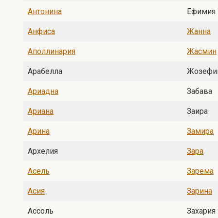
Антонина
Ефимия
Анфиса
Жанна
Аполлинария
Жасмин
Арабелла
Жозефи
Ариадна
Забава
Ариана
Заира
Арина
Замира
Архелия
Зара
Асель
Зарема
Асия
Зарина
Ассоль
Захария