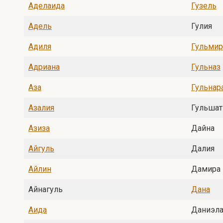
Аделаида
Гузель
Адель
Гулия
Адиля
Гульмир
Адриана
Гульназ
Аза
Гульнар
Азалия
Гульшат
Азиза
Дайна
Айгуль
Далия
Айлин
Дамира
Айнагуль
Дана
Аида
Даниэл