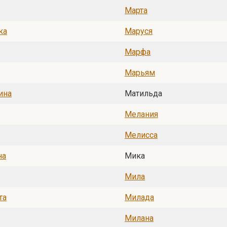
Марта
ка
Маруся
Марфа
Марьям
ина
Матильда
Мелания
Мелисса
на
Мика
Мила
та
Милада
Милана