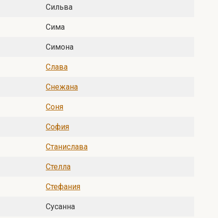
Сильва
Сима
Симона
Слава
Снежана
Соня
София
Станислава
Стелла
Стефания
Сусанна